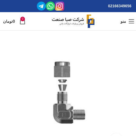
02166349656
0
منو
0
تومان