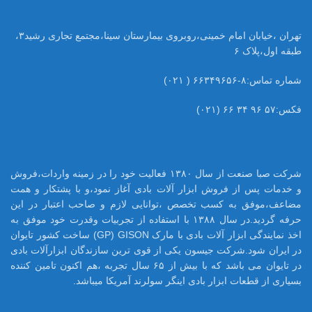
تهران ،خیابان امام خمینی،روبروی بیمارستان سینا،مجتمع تجاری رشید۳،
طبقه اول،پلاک ۶
شماره تماس:۸-۶۶۳۴۹۶۵۶ ( ۰۲۱)
فکس:۵۷ ۹۶ ۳۴ ۶۶ (۰۲۱)
شرکت صبا صنعت از سال ۱۳۸۰ فعالیت خود را در زمینه واردات،فروش
و خدمات پس از فروش ابزار آلات بادی آغاز نمود،و با پشتکار و همت
مضاعف،موفق به کسب تخصص ،توانایی لازم و صاحب اعتبار در این
حرفه گردید.در سال ۱۳۸۸ با استفاده از تجربیات وقدرت خود موفق به
اخذ نمایندگی ابزار آلات بادی با مارک GP) GISON) ساخت کشور تایوان
در ایران شود.شرکت جیسون یکی از قوی ترین سازندگان ابزارآلات بادی
در تایوان می باشد که با بیش از ۶۵ سال تجربه ،هم اکنون تامین کننده
بسیاری از قطعات ابزار بادی اینگر سولرند آمریکا میباشد.