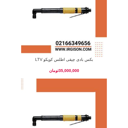
بکس بادی چپقی اطلس کوپکو LTV
تومان