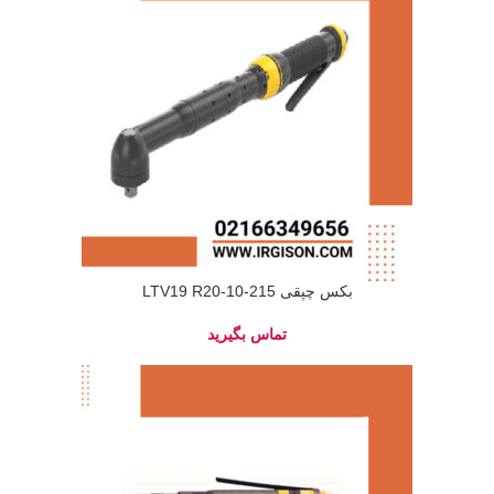
بکس چپقی LTV19 R20-10-215