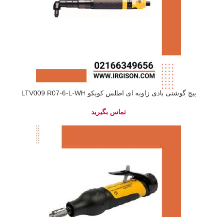
پیچ گوشتی بادی زاویه ای اطلس کوپکو LTV009 R07-6-L-WH