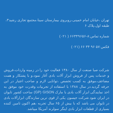
تهران ،خیابان امام خمینی،روبروی بیمارستان سینا،مجتمع تجاری رشید۳،
طبقه اول،پلاک ۶
شماره تماس:۸-۶۶۳۴۹۶۵۶ ( ۰۲۱)
فکس:۵۷ ۹۶ ۳۴ ۶۶ (۰۲۱)
شرکت صبا صنعت از سال ۱۳۸۰ فعالیت خود را در زمینه واردات،فروش
و خدمات پس از فروش ابزار آلات بادی آغاز نمود،و با پشتکار و همت
مضاعف،موفق به کسب تخصص ،توانایی لازم و صاحب اعتبار در این
حرفه گردید.در سال ۱۳۸۸ با استفاده از تجربیات وقدرت خود موفق به
اخذ نمایندگی ابزار آلات بادی با مارک GP) GISON) ساخت کشور تایوان
در ایران شود.شرکت جیسون یکی از قوی ترین سازندگان ابزارآلات بادی
در تایوان می باشد که با بیش از ۶۵ سال تجربه ،هم اکنون تامین کننده
بسیاری از قطعات ابزار بادی اینگر سولرند آمریکا میباشد.