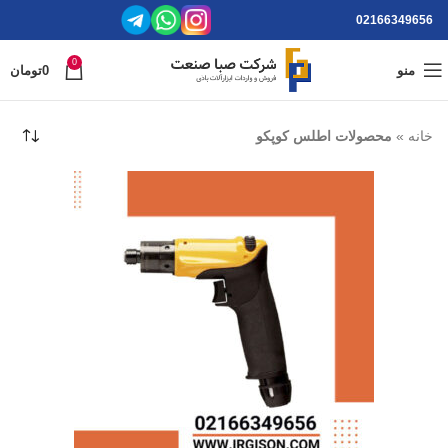
02166349656
0
منو
0
تومان
خانه
»
محصولات اطلس کوپکو