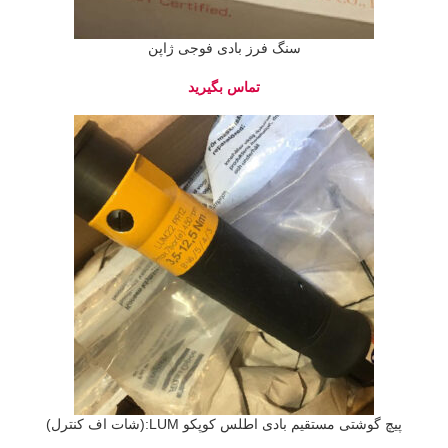
سنگ فرز بادی فوجی ژاپن
پیچ گوشتی مستقیم بادی اطلس کوپکو LUM:(شات اف کنترل)