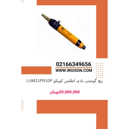
پیچ گوشتی بادی اطلس کوپکو LUM21PR10P
تومان