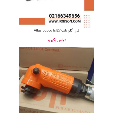
فرز گلو بلند-Atlas copco lsf27