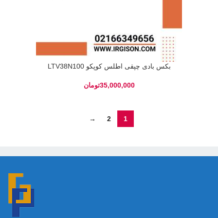
بکس بادی چپقی اطلس کوپکو LTV38N100
تومان
→
2
1