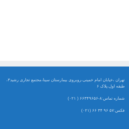
تهران ،خیابان امام خمینی،روبروی بیمارستان سینا،مجتمع تجاری رشید۳،
طبقه اول،پلاک ۶
شماره تماس:۸-۶۶۳۴۹۶۵۶ ( ۰۲۱)
فکس:۵۷ ۹۶ ۳۴ ۶۶ (۰۲۱)