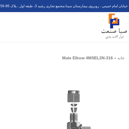
خیابان امام خمینی ، روبروی بیمارستان سینا،مجتمع تجاری رشید 3، طبقه اول ، پلاک 6
56-8
خانه
»
Male Elbow 4MSEL2N-316