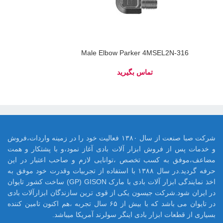
Male Elbow Parker 4MSEL2N-316
شرکت صبا صنعت از سال ۱۳۸۰ فعالیت خود را در زمینه واردات،فروش
و خدمات پس از فروش ابزار آلات بادی آغاز نمود،و با پشتکار و همت
مضاعف،موفق به کسب تخصص ،توانایی لازم و صاحب اعتبار در این
حرفه گردید.در سال ۱۳۸۸ با استفاده از تجربیات وقدرت خود موفق به
اخذ نمایندگی ابزار آلات بادی با مارک GP) GISON) ساخت کشور تایوان
در ایران شود.شرکت جیسون یکی از قوی ترین سازندگان ابزارآلات بادی
در تایوان می باشد که با بیش از ۶۵ سال تجربه ،هم اکنون تامین کننده
بسیاری از قطعات ابزار بادی اینگر سولرند آمریکا میباشد.