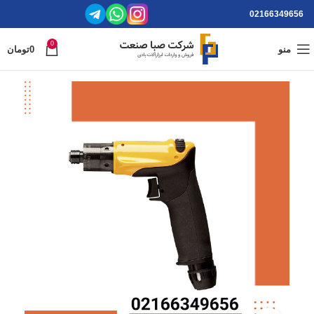
02166349656
0
منو
0
تومان