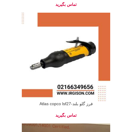
فرز گلو بلند-Atlas copco lsf27