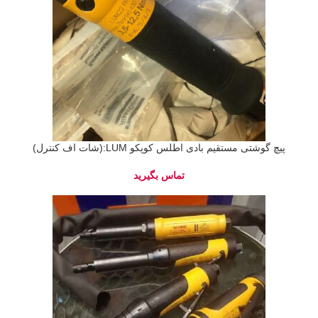
پیچ گوشتی مستقیم بادی اطلس کوپکو LUM:(شات اف کنترل)