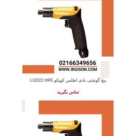
پیچ گوشتی بادی اطلس کوپکو LUD22 HR5