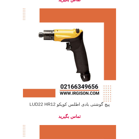
پیچ گوشتی بادی اطلس کوپکو LUD22 HR12