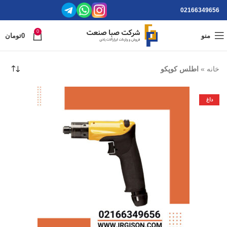
02166349656
0
منو
0
تومان
خانه
»
اطلس کوپکو
داغ