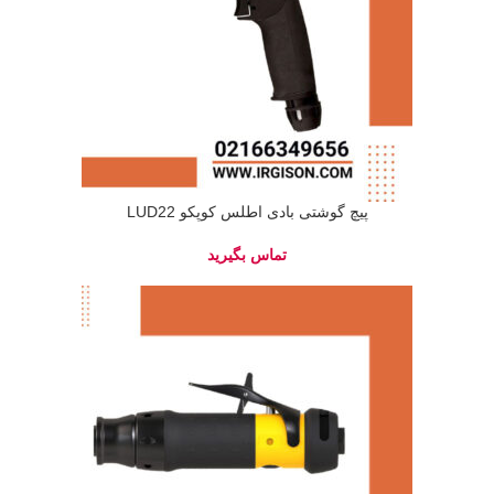
پیچ گوشتی بادی اطلس کوپکو LUD22