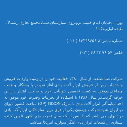
تهران ،خیابان امام خمینی،روبروی بیمارستان سینا،مجتمع تجاری رشید۳،
طبقه اول،پلاک ۶
شماره تماس:۸-۶۶۳۴۹۶۵۶ ( ۰۲۱)
فکس:۵۷ ۹۶ ۳۴ ۶۶ (۰۲۱)
شرکت صبا صنعت از سال ۱۳۸۰ فعالیت خود را در زمینه واردات،فروش
و خدمات پس از فروش ابزار آلات بادی آغاز نمود،و با پشتکار و همت
مضاعف،موفق به کسب تخصص ،توانایی لازم و صاحب اعتبار در این
حرفه گردید.در سال ۱۳۸۸ با استفاده از تجربیات وقدرت خود موفق به
اخذ نمایندگی ابزار آلات بادی با مارک GP) GISON) ساخت کشور تایوان
در ایران شود.شرکت جیسون یکی از قوی ترین سازندگان ابزارآلات بادی
در تایوان می باشد که با بیش از ۶۵ سال تجربه ،هم اکنون تامین کننده
بسیاری از قطعات ابزار بادی اینگر سولرند آمریکا میباشد.