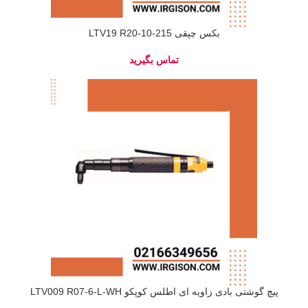
بکس چپقی LTV19 R20-10-215
پیچ گوشتی بادی زاویه ای اطلس کوپکو LTV009 R07-6-L-WH