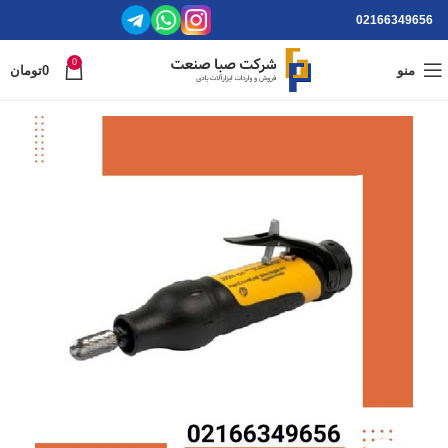
02166349656
0
منو
0
تومان