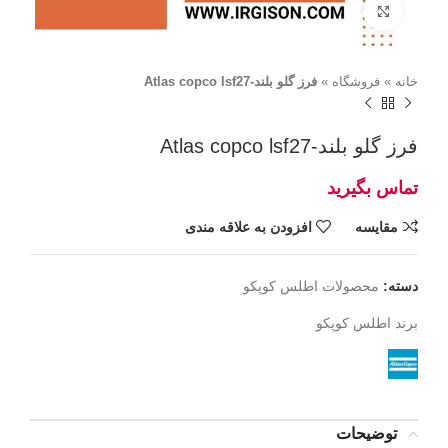
برای بزرگنمایی کلیک کنید
خانه
»
فروشگاه
»
فرز گلو بلند-Atlas copco lsf27
فرز گلو بلند-Atlas copco lsf27
مقايسه
افزودن به علاقه مندی
دسته:
محصولات اطلس کوپکو
برند
اطلس کوپکو
توضیحات