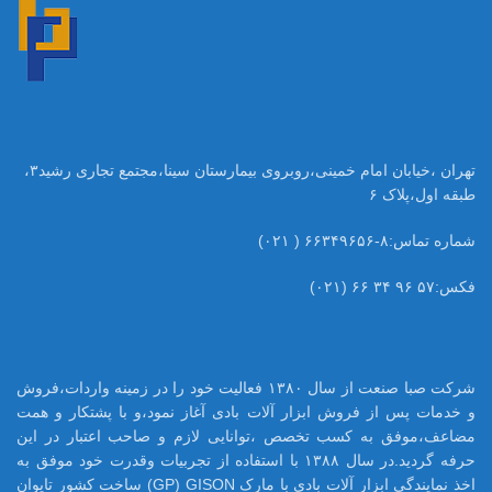
تهران ،خیابان امام خمینی،روبروی بیمارستان سینا،مجتمع تجاری رشید۳،
طبقه اول،پلاک ۶
شماره تماس:۸-۶۶۳۴۹۶۵۶ ( ۰۲۱)
فکس:۵۷ ۹۶ ۳۴ ۶۶ (۰۲۱)
شرکت صبا صنعت از سال ۱۳۸۰ فعالیت خود را در زمینه واردات،فروش
و خدمات پس از فروش ابزار آلات بادی آغاز نمود،و با پشتکار و همت
مضاعف،موفق به کسب تخصص ،توانایی لازم و صاحب اعتبار در این
حرفه گردید.در سال ۱۳۸۸ با استفاده از تجربیات وقدرت خود موفق به
اخذ نمایندگی ابزار آلات بادی با مارک GP) GISON) ساخت کشور تایوان