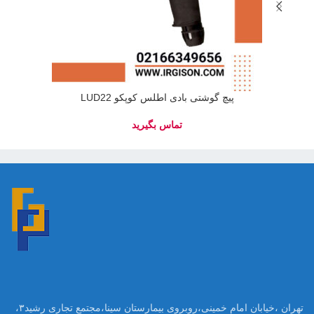
پیچ گوشتی بادی اطلس کوپکو LUD22
پیچ 
تهران ،خیابان امام خمینی،روبروی بیمارستان سینا،مجتمع تجاری رشید۳،