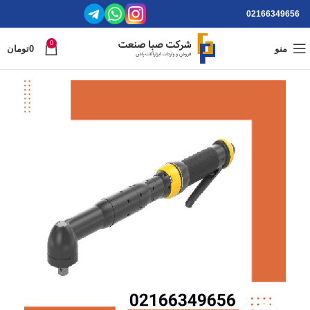
02166349656
0
منو
0
تومان