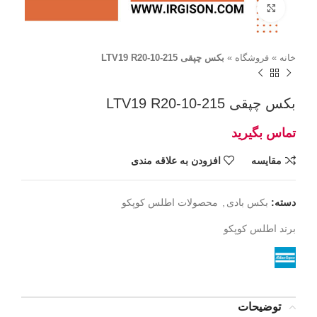
برای بزرگنمایی کلیک کنید
خانه
»
فروشگاه
»
بکس چپقی LTV19 R20-10-215
بکس چپقی LTV19 R20-10-215
مقايسه
افزودن به علاقه مندی
دسته:
بکس بادی
,
محصولات اطلس کوپکو
برند
اطلس کوپکو
توضیحات