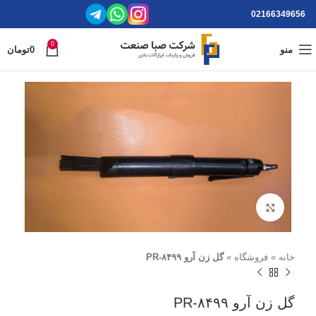
02166349656
0
منو
0
تومان
برای بزرگنمایی کلیک کنید
خانه
»
فروشگاه
»
گل زن آرو ۸۴۹۹-PR
گل زن آرو ۸۴۹۹-PR