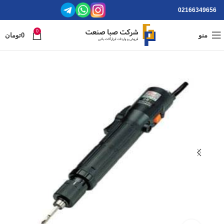
02166349656
0
منو
0
تومان