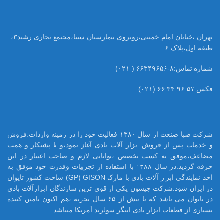
تهران ،خیابان امام خمینی،روبروی بیمارستان سینا،مجتمع تجاری رشید۳،
طبقه اول،پلاک ۶
شماره تماس:۸-۶۶۳۴۹۶۵۶ ( ۰۲۱)
فکس:۵۷ ۹۶ ۳۴ ۶۶ (۰۲۱)
شرکت صبا صنعت از سال ۱۳۸۰ فعالیت خود را در زمینه واردات،فروش
و خدمات پس از فروش ابزار آلات بادی آغاز نمود،و با پشتکار و همت
مضاعف،موفق به کسب تخصص ،توانایی لازم و صاحب اعتبار در این
حرفه گردید.در سال ۱۳۸۸ با استفاده از تجربیات وقدرت خود موفق به
اخذ نمایندگی ابزار آلات بادی با مارک GP) GISON) ساخت کشور تایوان
در ایران شود.شرکت جیسون یکی از قوی ترین سازندگان ابزارآلات بادی
در تایوان می باشد که با بیش از ۶۵ سال تجربه ،هم اکنون تامین کننده
بسیاری از قطعات ابزار بادی اینگر سولرند آمریکا میباشد.