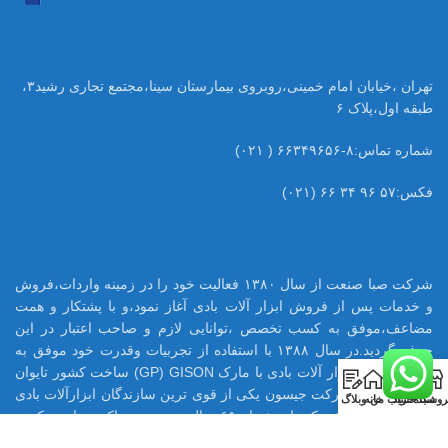
تهران ،خیابان امام خمینی،روبروی بیمارستان سینا،مجتمع تجاری رشید۳،
طبقه اول،پلاک ۶
شماره تماس:۸-۶۶۳۴۹۶۵۶ ( ۰۲۱)
فکس:۵۷ ۹۶ ۳۴ ۶۶ (۰۲۱)
شرکت صبا صنعت از سال ۱۳۸۰ فعالیت خود را در زمینه واردات،فروش
و خدمات پس از فروش ابزار آلات بادی آغاز نمود،و با پشتکار و همت
مضاعف،موفق به کسب تخصص ،توانایی لازم و صاحب اعتبار در این
حرفه گردید.در سال ۱۳۸۸ با استفاده از تجربیات وقدرت خود موفق به
اخذ نمایندگی ابزار آلات بادی با مارک GP) GISON) ساخت کشور تایوان
0
در ایران شود.شرکت جیسون یکی از قوی ترین سازندگان ابزارآلات بادی
روشگاه
سبد خرید
حساب من
خانه
وبلاگ
در تایوان می باشد که با بیش از ۶۵ سال تجربه ،هم اکنون تامین کننده
بسیاری از قطعات ابزار بادی اینگر سولرند آمریکا میباشد.