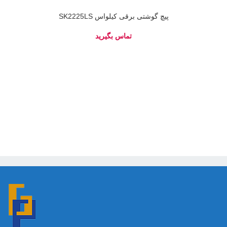
پیچ گوشتی برقی کیلواس SK2225LS