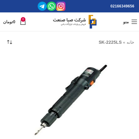
02166349656
0
منو
0
تومان
خانه
»
SK-2225LS