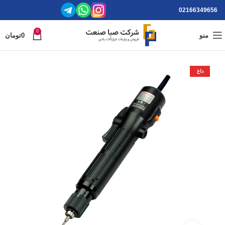
02166349656
0
منو
0
تومان
داغ