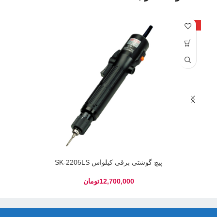
داغ
داغ
پیچ گوشتی برقی کیلواس SK-2205LS
تومان