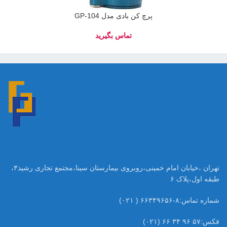
پرچ کن بادی مدل GP-104
تهران ،خیابان امام خمینی،روبروی بیمارستان سینا،مجتمع تجاری رشید۳،
طبقه اول،پلاک ۶
شماره تماس:۸-۶۶۳۴۹۶۵۶ ( ۰۲۱)
فکس:۵۷ ۹۶ ۳۴ ۶۶ (۰۲۱)