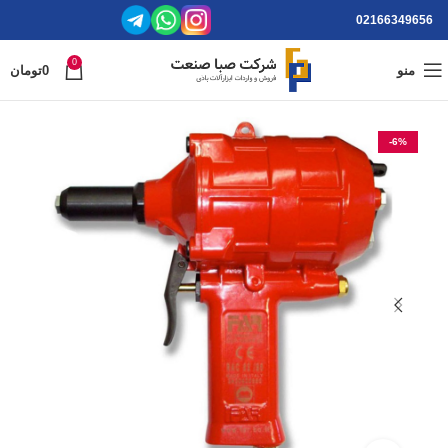
02166349656
0
منو
0
تومان
-6%