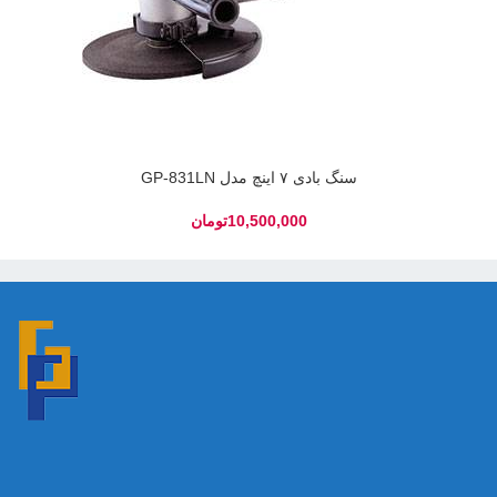
سنگ بادی ۷ اینچ مدل GP-831LN
تومان