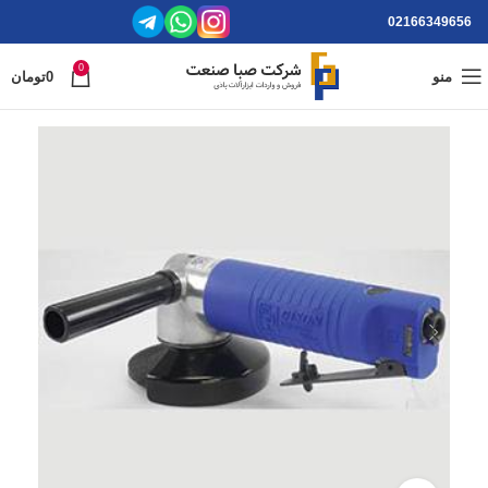
02166349656
0
منو
0
تومان