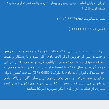
تهران ،خیابان امام خمینی،روبروی بیمارستان سینا،مجتمع تجاری رشید۳،
طبقه اول،پلاک ۶
شماره تماس:۸-۶۶۳۴۹۶۵۶ ( ۰۲۱)
فکس:۵۷ ۹۶ ۳۴ ۶۶ (۰۲۱)
شرکت صبا صنعت از سال ۱۳۸۰ فعالیت خود را در زمینه واردات،فروش
و خدمات پس از فروش ابزار آلات بادی آغاز نمود،و با پشتکار و همت
مضاعف،موفق به کسب تخصص ،توانایی لازم و صاحب اعتبار در این
حرفه گردید.در سال ۱۳۸۸ با استفاده از تجربیات وقدرت خود موفق به
اخذ نمایندگی ابزار آلات بادی با مارک GP) GISON) ساخت کشور تایوان
در ایران شود.شرکت جیسون یکی از قوی ترین سازندگان ابزارآلات بادی
در تایوان می باشد که با بیش از ۶۵ سال تجربه ،هم اکنون تامین کننده
بسیاری از قطعات ابزار بادی اینگر سولرند آمریکا میباشد.