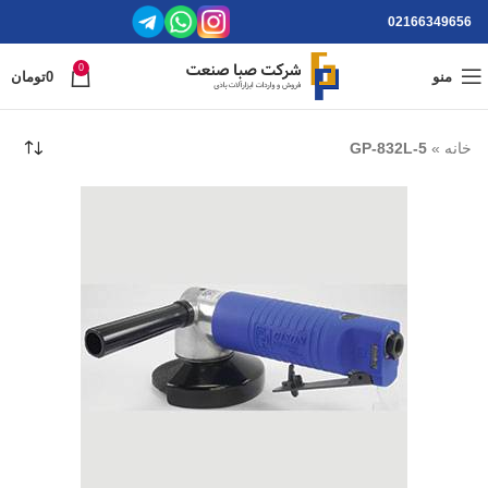
02166349656
0
منو
0
تومان
خانه
»
GP-832L-5