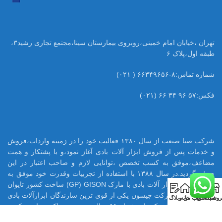
تهران ،خیابان امام خمینی،روبروی بیمارستان سینا،مجتمع تجاری رشید۳،
طبقه اول،پلاک ۶
شماره تماس:۸-۶۶۳۴۹۶۵۶ ( ۰۲۱)
فکس:۵۷ ۹۶ ۳۴ ۶۶ (۰۲۱)
شرکت صبا صنعت از سال ۱۳۸۰ فعالیت خود را در زمینه واردات،فروش
و خدمات پس از فروش ابزار آلات بادی آغاز نمود،و با پشتکار و همت
مضاعف،موفق به کسب تخصص ،توانایی لازم و صاحب اعتبار در این
حرفه گردید.در سال ۱۳۸۸ با استفاده از تجربیات وقدرت خود موفق به
اخذ نمایندگی ابزار آلات بادی با مارک GP) GISON) ساخت کشور تایوان
0
در ایران شود.شرکت جیسون یکی از قوی ترین سازندگان ابزارآلات بادی
روشگاه
سبد خرید
حساب من
خانه
وبلاگ
در تایوان می باشد که با بیش از ۶۵ سال تجربه ،هم اکنون تامین کننده
بسیاری از قطعات ابزار بادی اینگر سولرند آمریکا میباشد.