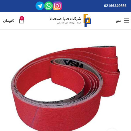
02166349656
0
منو
0
تومان