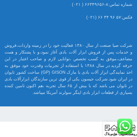
شماره تماس:۸-۶۶۳۴۹۶۵۶ ( ۰۲۱)
فکس:۵۷ ۹۶ ۳۴ ۶۶ (۰۲۱)
شرکت صبا صنعت از سال ۱۳۸۰ فعالیت خود را در زمینه واردات،فروش
و خدمات پس از فروش ابزار آلات بادی آغاز نمود،و با پشتکار و همت
مضاعف،موفق به کسب تخصص ،توانایی لازم و صاحب اعتبار در این
حرفه گردید.در سال ۱۳۸۸ با استفاده از تجربیات وقدرت خود موفق به
اخذ نمایندگی ابزار آلات بادی با مارک GP) GISON) ساخت کشور تایوان
در ایران شود.شرکت جیسون یکی از قوی ترین سازندگان ابزارآلات بادی
در تایوان می باشد که با بیش از ۶۵ سال تجربه ،هم اکنون تامین کننده
بسیاری از قطعات ابزار بادی اینگر سولرند آمریکا میباشد.
0
روشگاه
سبد خرید
حساب من
خانه
وبلاگ