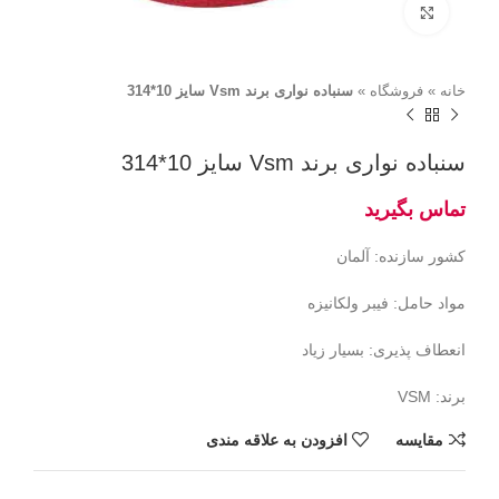
برای بزرگنمایی کلیک کنید
خانه
»
فروشگاه
»
سنباده نواری برند Vsm سایز 10*314
سنباده نواری برند Vsm سایز 10*314
کشور سازنده: آلمان
مواد حامل: فیبر ولکانیزه
انعطاف پذیری: بسیار زیاد
برند: VSM
مقايسه
افزودن به علاقه مندی