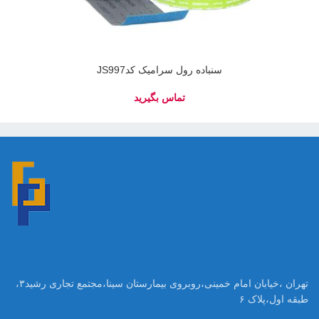
سنباده رول سرامیک کدJS997
تهران ،خیابان امام خمینی،روبروی بیمارستان سینا،مجتمع تجاری رشید۳،
طبقه اول،پلاک ۶