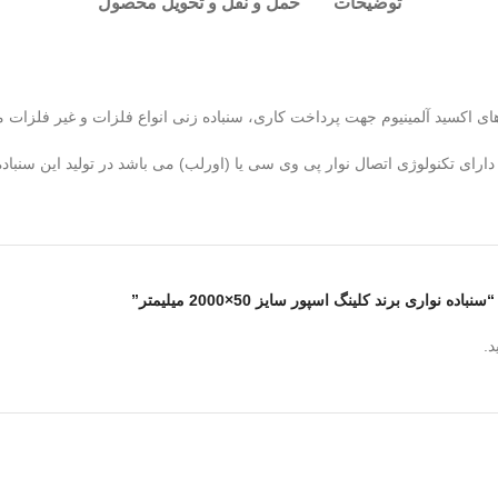
توضیحات
حمل و نقل و تحویل محصول
 های اکسید آلمینیوم جهت پرداخت کاری، سنباده زنی انواع فلزات و غیر فلزات م
رای تکنولوژی اتصال نوار پی وی سی یا (اورلب) می باشد در تولید این سنبا
اری برند کلینگ اسپور سایز 50×2000 میلیمتر”
د.