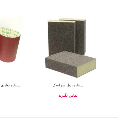
سنباده رول سرامیک
سنباده نواری برند ما