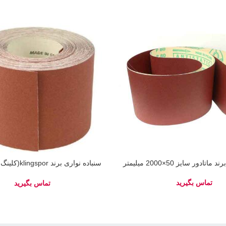
تادور سایز 50×2000 میلیمتر
سنباده نواری برن
150×3500