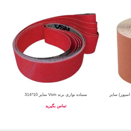
د klingspor(کلینگ اسپور) سایز
سنباده نواری برند Vsm سایز 10*314