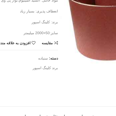
مواد حامل: اکسید آلمینیوم،نوار پی وی
انعطاف پذیری: بسیار زیاد
برند: کلینگ اسپور
سایز:50×2000 میلیمتر
مقايسه
افزودن به علاقه مند
دسته:
سنباده
برند
کلینگ اسپور