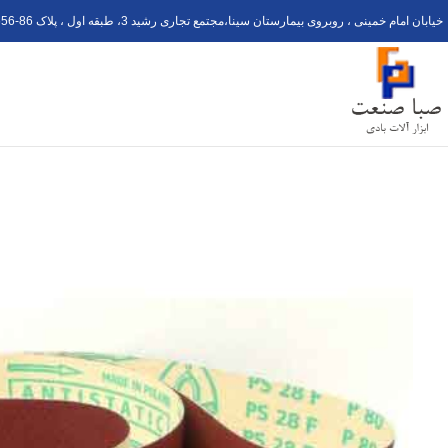
خیابان امام خمینی ، روبروی بیمارستان سینا،مجتمع تجاری رشید 3، طبقه اول ، پلاک 6
56-8