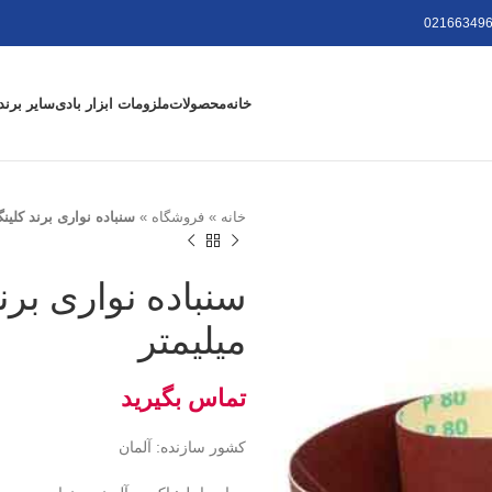
021663496
خانه
محصولات
ملزومات ابزار بادی
سایر برند
خانه
»
فروشگاه
»
سنباده نواری برند کلینگ اسپور س
میلیمتر
کشور سازنده: آلمان