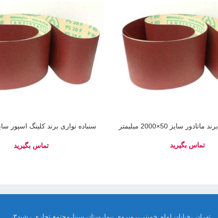
تادور سایز 50×2000 میلیمتر
میلیمتر
تهران ،خیابان امام خمینی،روبروی بیمارستان سینا،مجتمع تجاری رشید۳،