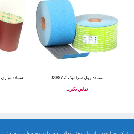
سنباده رول سرامیک کدJS997
سنباده نواری برند ما
شرکت صبا صنعت از سال ۱۳۸۰ فعالیت خود را در زمینه واردات،فروش