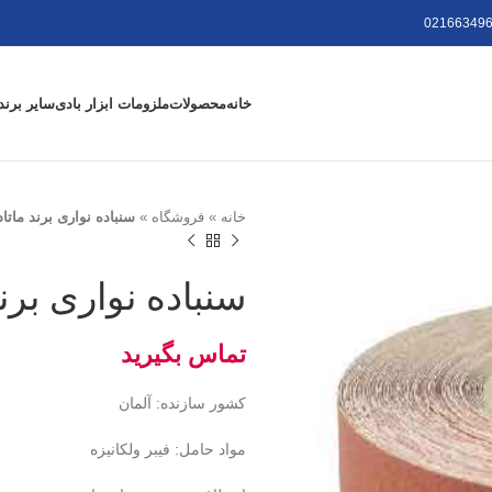
021663496
خانه
محصولات
ملزومات ابزار بادی
سایر برند
خانه
»
فروشگاه
»
سنباده نواری برند ماتادور سا
سنباده نواری برند مات
کشور سازنده: آلمان
مواد حامل: فیبر ولکانیزه