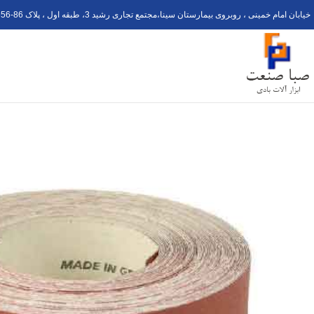
خیابان امام خمینی ، روبروی بیمارستان سینا،مجتمع تجاری رشید 3، طبقه اول ، پلاک 6
56-8