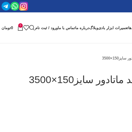
0
ها
تعمیرات ابزار بادی
وبلاگ
درباره ما
تماس با ما
ورود / ثبت نام
0
تومان
یز150×3500
ادور سایز150×3500