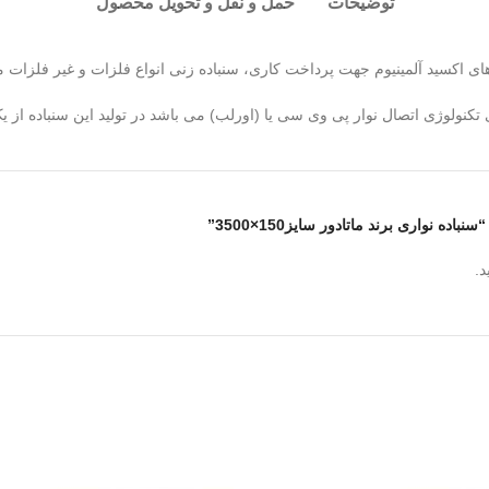
توضیحات
حمل و نقل و تحویل محصول
 های اکسید آلمینیوم جهت پرداخت کاری، سنباده زنی انواع فلزات و غیر فلزات م
تکنولوژی اتصال نوار پی وی سی یا (اورلب) می باشد در تولید این سنباده ا
 نواری برند ماتادور سایز150×3500”
د.