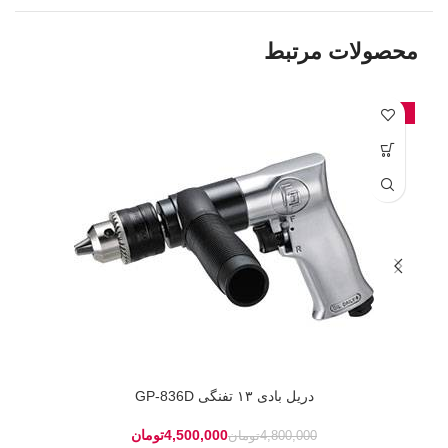
محصولات مرتبط
-6%
دریل بادی ۱۳ تفنگی GP-836D
4,500,000
تومان
4,800,000
تومان