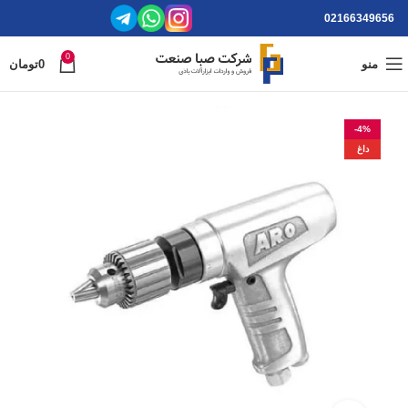
02166349656
0
منو
0
تومان
-4%
داغ