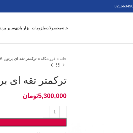
021663496
خانه
محصولات
ملزومات ابزار بادی
سایر برند
خانه
»
فروشگاه
»
ترکمتر تقه ای برتول EVT2000A
ترکمتر تقه ای برتول 0A
تومان
تومان
تومان