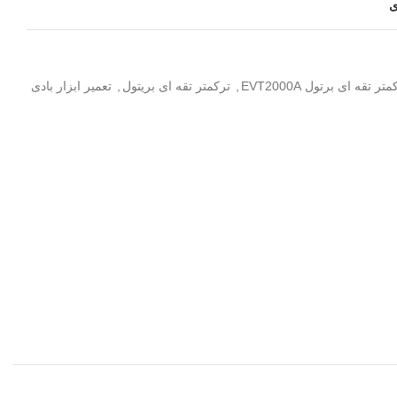
ی
تر تقه ای برتول EVT2000A
,
ترکمتر تقه ای بریتول
,
تعمیر ابزار بادی