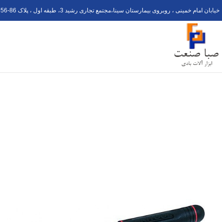
خیابان امام خمینی ، روبروی بیمارستان سینا،مجتمع تجاری رشید 3، طبقه اول ، پلاک 6
56-8