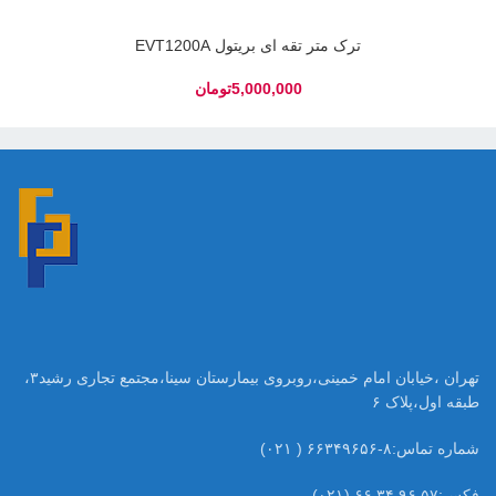
ترک متر تقه ای بریتول EVT1200A
تومان
تهران ،خیابان امام خمینی،روبروی بیمارستان سینا،مجتمع تجاری رشید۳،
طبقه اول،پلاک ۶
شماره تماس:۸-۶۶۳۴۹۶۵۶ ( ۰۲۱)
فکس:۵۷ ۹۶ ۳۴ ۶۶ (۰۲۱)