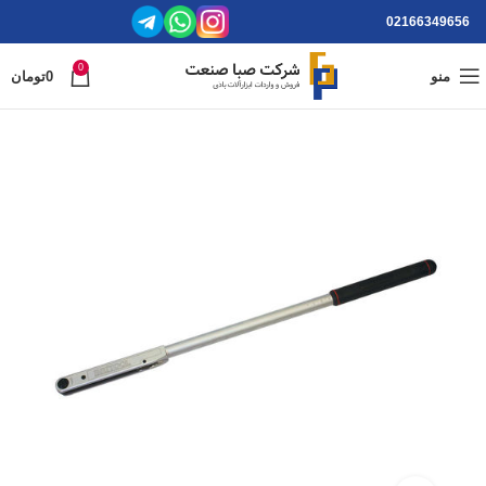
02166349656
0
منو
0
تومان