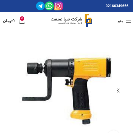
02166349656
0
منو
0
تومان