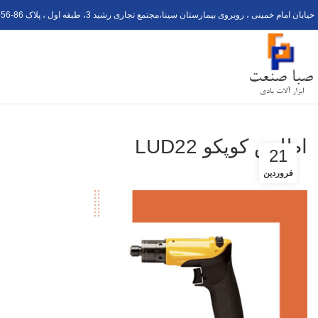
خیابان امام خمینی ، روبروی بیمارستان سینا،مجتمع تجاری رشید 3، طبقه اول ، پلاک 6
56-8
اطلس کوپکو LUD22
21
فروردین