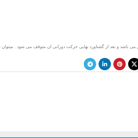
دی اطلس کوپکو LUD22 HR3 به صورت مستقیم می باشد و بعد از گشتاورد نهایی حرکت دورانی ان متوقف می شود .