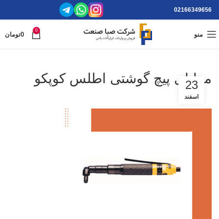
02166349656
0
منو
0
تومان
مزایای پیچ گوشتی اطلس کوپکو
23
اسفند