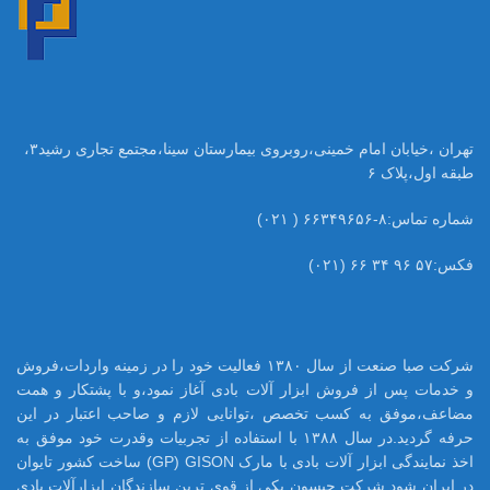
تهران ،خیابان امام خمینی،روبروی بیمارستان سینا،مجتمع تجاری رشید۳،
طبقه اول،پلاک ۶
شماره تماس:۸-۶۶۳۴۹۶۵۶ ( ۰۲۱)
فکس:۵۷ ۹۶ ۳۴ ۶۶ (۰۲۱)
شرکت صبا صنعت از سال ۱۳۸۰ فعالیت خود را در زمینه واردات،فروش
و خدمات پس از فروش ابزار آلات بادی آغاز نمود،و با پشتکار و همت
مضاعف،موفق به کسب تخصص ،توانایی لازم و صاحب اعتبار در این
حرفه گردید.در سال ۱۳۸۸ با استفاده از تجربیات وقدرت خود موفق به
اخذ نمایندگی ابزار آلات بادی با مارک GP) GISON) ساخت کشور تایوان
در ایران شود.شرکت جیسون یکی از قوی ترین سازندگان ابزارآلات بادی