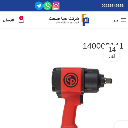
02166349656
0
منو
0
تومان
140008141
14
آبان