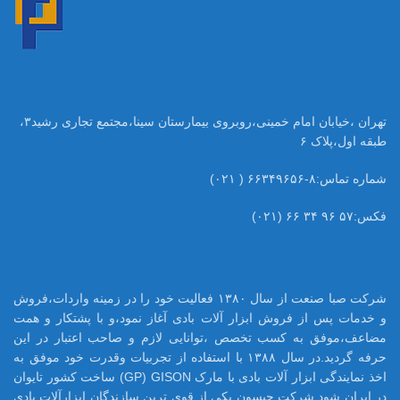
تهران ،خیابان امام خمینی،روبروی بیمارستان سینا،مجتمع تجاری رشید۳،
طبقه اول،پلاک ۶
شماره تماس:۸-۶۶۳۴۹۶۵۶ ( ۰۲۱)
فکس:۵۷ ۹۶ ۳۴ ۶۶ (۰۲۱)
شرکت صبا صنعت از سال ۱۳۸۰ فعالیت خود را در زمینه واردات،فروش
و خدمات پس از فروش ابزار آلات بادی آغاز نمود،و با پشتکار و همت
مضاعف،موفق به کسب تخصص ،توانایی لازم و صاحب اعتبار در این
حرفه گردید.در سال ۱۳۸۸ با استفاده از تجربیات وقدرت خود موفق به
اخذ نمایندگی ابزار آلات بادی با مارک GP) GISON) ساخت کشور تایوان
در ایران شود.شرکت جیسون یکی از قوی ترین سازندگان ابزارآلات بادی