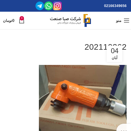
02166349656
0
منو
0
تومان
202110262
04
آبان