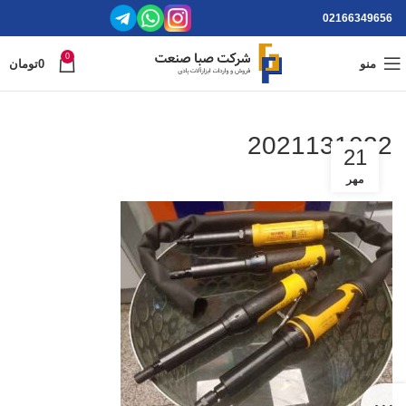
02166349656
0
منو
0
تومان
2021131022
21
مهر