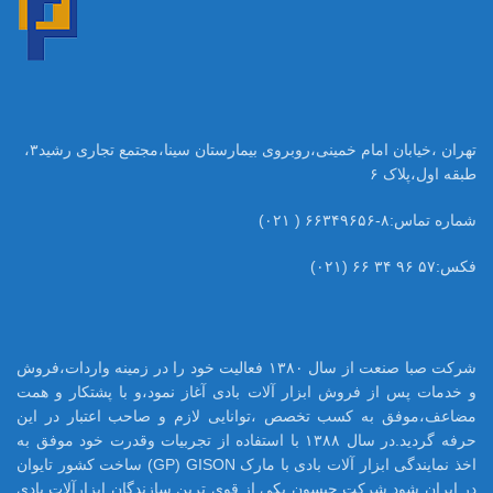
تهران ،خیابان امام خمینی،روبروی بیمارستان سینا،مجتمع تجاری رشید۳،
طبقه اول،پلاک ۶
شماره تماس:۸-۶۶۳۴۹۶۵۶ ( ۰۲۱)
فکس:۵۷ ۹۶ ۳۴ ۶۶ (۰۲۱)
شرکت صبا صنعت از سال ۱۳۸۰ فعالیت خود را در زمینه واردات،فروش
و خدمات پس از فروش ابزار آلات بادی آغاز نمود،و با پشتکار و همت
مضاعف،موفق به کسب تخصص ،توانایی لازم و صاحب اعتبار در این
حرفه گردید.در سال ۱۳۸۸ با استفاده از تجربیات وقدرت خود موفق به
اخذ نمایندگی ابزار آلات بادی با مارک GP) GISON) ساخت کشور تایوان
در ایران شود.شرکت جیسون یکی از قوی ترین سازندگان ابزارآلات بادی