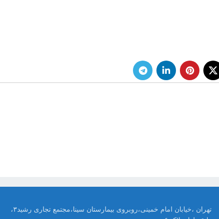
تهران ،خیابان امام خمینی،روبروی بیمارستان سینا،مجتمع تجاری رشید۳،