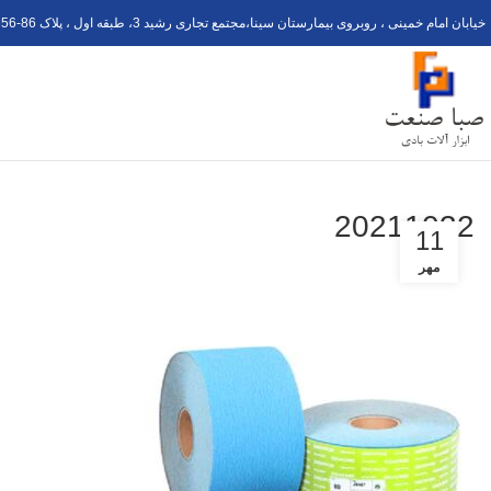
خیابان امام خمینی ، روبروی بیمارستان سینا،مجتمع تجاری رشید 3، طبقه اول ، پلاک 6
56-8
20211032
11
مهر