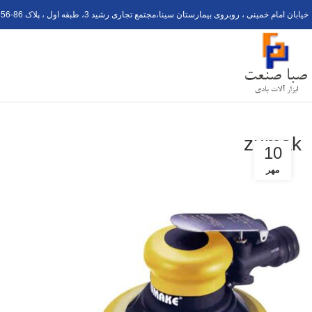
خیابان امام خمینی ، روبروی بیمارستان سینا،مجتمع تجاری رشید 3، طبقه اول ، پلاک 6
56-8
zumak
10
مهر