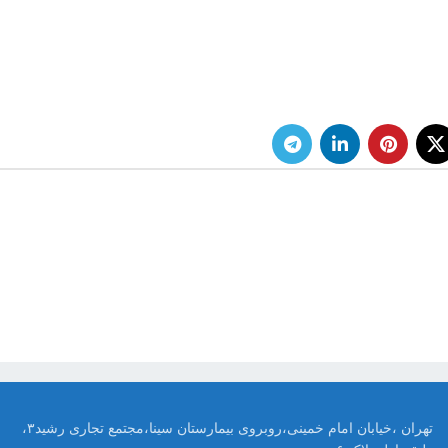
تهران ،خیابان امام خمینی،روبروی بیمارستان سینا،مجتمع تجاری رشید۳،