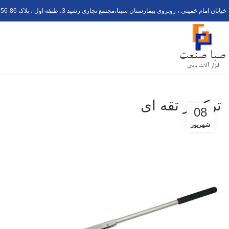
خیابان امام خمینی ، روبروی بیمارستان سینا،مجتمع تجاری رشید 3، طبقه اول ، پلاک 6
56-8
ترکمتر تقه ای
08
شهریور