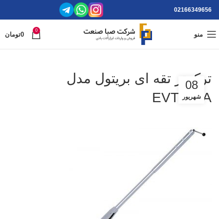
02166349656
0
منو
0
تومان
ترکمتر تقه ای بریتول مدل
08
EVT600A
شهریور