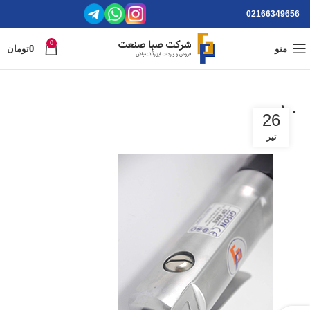
02166349656
0
منو
0
تومان
۱۰
26
تیر