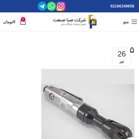
02166349656
0
منو
0
تومان
۵
26
تیر