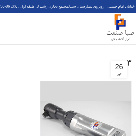
خیابان امام خمینی ، روبروی بیمارستان سینا،مجتمع تجاری رشید 3، طبقه اول ، پلاک 6
56-8
۳
26
تیر