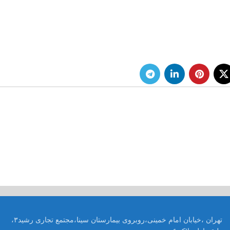
تهران ،خیابان امام خمینی،روبروی بیمارستان سینا،مجتمع تجاری رشید۳،