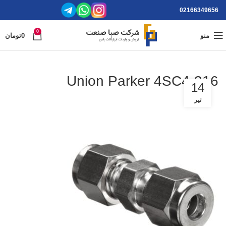
02166349656
0
منو
0
تومان
Union Parker 4SC4-316
14
تیر