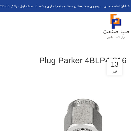
خیابان امام خمینی ، روبروی بیمارستان سینا،مجتمع تجاری رشید 3، طبقه اول ، پلاک 6
56-8
Plug Parker 4BLP4-316
13
تیر