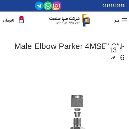
02166349656
0
منو
0
تومان
Male Elbow Parker 4MSEL2N-
13
316
تیر