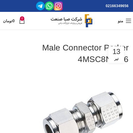
02166349656
0
منو
0
تومان
Male Connector Parker
13
4MSC8N-316
تیر