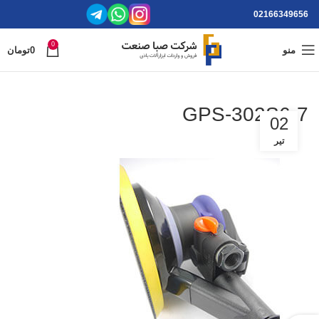
02166349656
0
منو
0
تومان
GPS-302S6-7
02
تیر