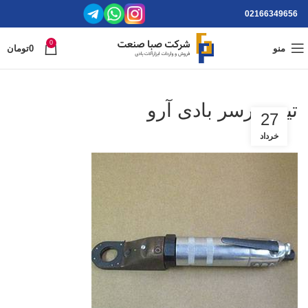
02166349656
0
منو
0
تومان
تیپ درسر بادی آرو
27
خرداد