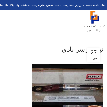
خیابان امام خمینی ، روبروی بیمارستان سینا،مجتمع تجاری رشید 3، طبقه اول ، پلاک 6
56-8
تیپ درسر بادی
27
خرداد