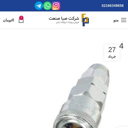
02166349656
0
منو
0
تومان
4
27
خرداد