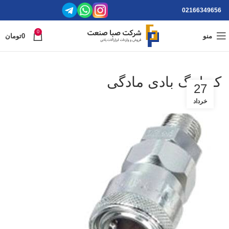
02166349656
0
منو
0
تومان
کوپلینگ بادی مادگی
27
خرداد