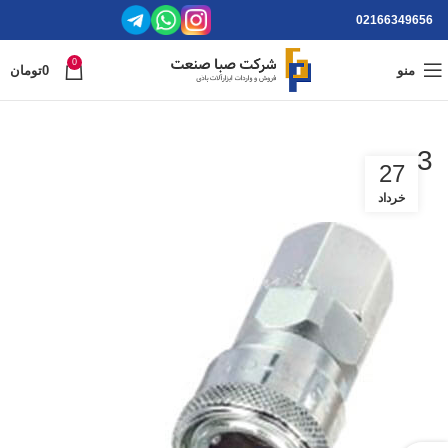
02166349656
0
منو
0
تومان
3
27
خرداد