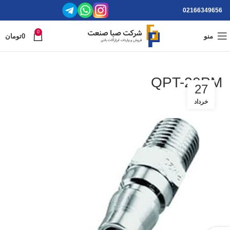
02166349656
0
منو
0
تومان
QPT-20PM
27
خرداد