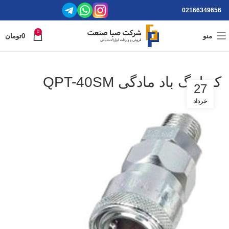
02166349656
0
منو
0
تومان
کوپلینگ باد مادگی QPT-40SM
27
خرداد