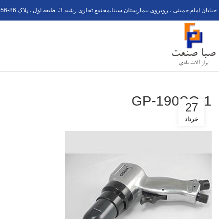
خیابان امام خمینی ، روبروی بیمارستان سینا،مجتمع تجاری رشید 3، طبقه اول ، پلاک 6
56-8
GP-190SQ-1
27
خرداد