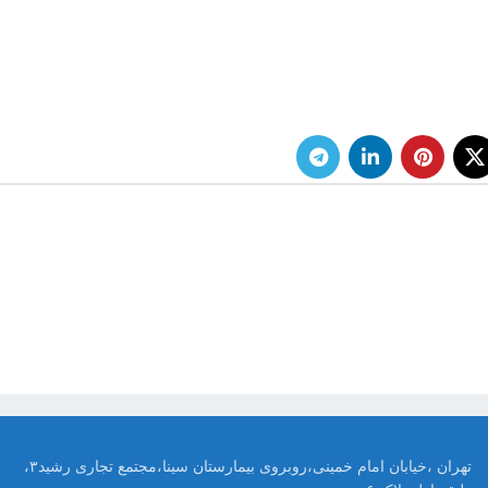
تهران ،خیابان امام خمینی،روبروی بیمارستان سینا،مجتمع تجاری رشید۳،