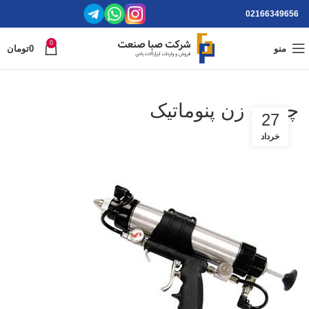
02166349656
0
منو
0
تومان
چسب زن پنوماتیک
27
خرداد