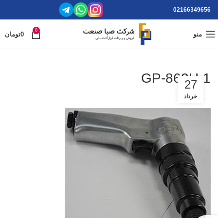
02166349656
0
منو
0
تومان
GP-862H-1
27
خرداد