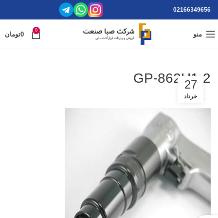
02166349656
0
منو
0
تومان
GP-862H1-2
27
خرداد