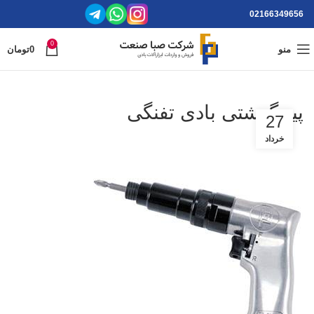
02166349656
0
منو
0
تومان
پیچگوشتی بادی تفنگی
27
خرداد